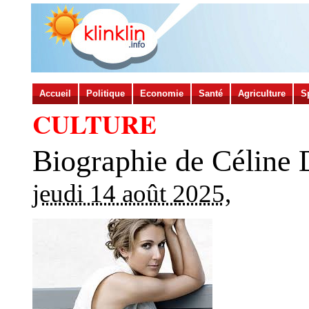
Accueil
Politique
Economie
Santé
Agriculture
S
CULTURE
Biographie de Céline 
jeudi 14 août 2025
,