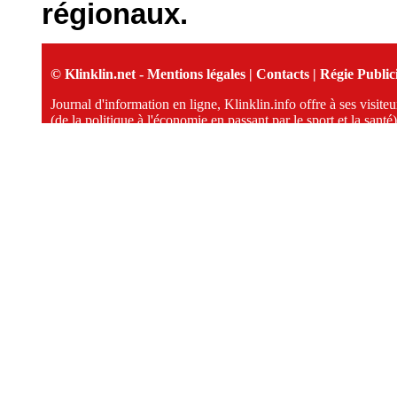
régionaux.
© Klinklin.net -
Mentions légales
|
Contacts
|
Régie Publici
Journal d'information en ligne, Klinklin.info offre à ses visit
(de la politique à l'économie en passant par le sport et la santé