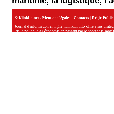
maritime, la logistique, l’
© Klinklin.net -
Mentions légales
|
Contacts
|
Régie Publici
Journal d'information en ligne, Klinklin.info offre à ses visit
(de la politique à l'économie en passant par le sport et la santé