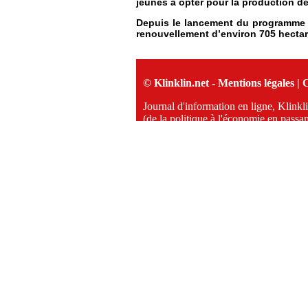
jeunes à opter pour la production des
Depuis le lancement du programme d’
renouvellement d’environ 705 hectare
© Klinklin.net -
Mentions légales
|
C
Journal d'information en ligne, Klinkli
(de la politique à l'économie en passant