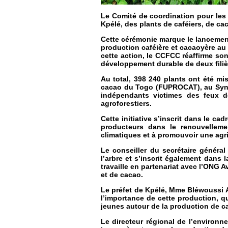
Le Comité de coordination pour les f
Kpélé, des plants de caféiers, de ca
Cette cérémonie marque le lancement 
production caféière et cacaoyère au
cette action, le CCFCC réaffirme so
développement durable de deux filiè
Au total, 398 240 plants ont été mi
cacao du Togo (FUPROCAT), au Synd
indépendants victimes des feux d
agroforestiers.
Cette initiative s’inscrit dans le 
producteurs dans le renouvellemen
climatiques et à promouvoir une agri
Le conseiller du secrétaire génér
l’arbre et s’inscrit également dans
travaille en partenariat avec l’ONG 
et de cacao.
Le préfet de Kpélé, Mme Bléwoussi Ab
l’importance de cette production, q
jeunes autour de la production de ca
Le directeur régional de l’environne