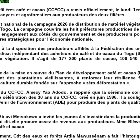
ilières café et cacao (CCFCC) a remis officiellement, le lundi 1er
caoyers et agroforestiers aux producteurs des deux filières.
national de la campagne 2026 de distribution de matériel végétal
 Togo. La campagne couvrira les huit préfectures productrices de 
n engagement aux côtés du gouvernement et des producteurs pour 
res stratégiques pour l’économie nationale.
s à la disposition des producteurs affiliés à la Fédération des 
icat indépendant des acheteurs de café et de cacao du Togo (S
e végétation. Il s’agit de 177 200 plants de cacao, 106 540 
cadre de la mise en œuvre du Plan de développement café et cacao 
t des plantations vieillissantes, à renforcer leur résilienc
culture durable fondée sur l’approche « zéro déforestation ».
al du CCFCC, Amecy Yao Adodo, a rappelé que la cérémonie coïn
 la célébration des 30 ans du CCFCC, créé en juin 1996. Il a soul
Avenir de l’Environnement (ADE) pour produire des plants de qual
lavi Metsokewo a invité les jeunes à s’investir dans la producti
ui dit-elle procure assez de revenus aux producteurs. Mme Bléwo
fé et cacao.
ment, Cdt des eaux et forêts Attila Mawussénam a fait l’historiq