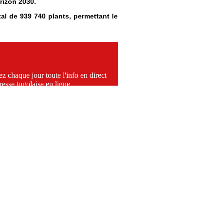
orizon 2030.
l de 939 740 plants, permettant le
z chaque jour toute l'info en direct
resse togolaise en ligne.