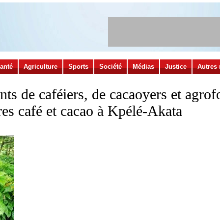
anté
Agriculture
Sports
Société
Médias
Justice
Autres 
ts de caféiers, de cacaoyers et agrofo
ères café et cacao à Kpélé-Akata