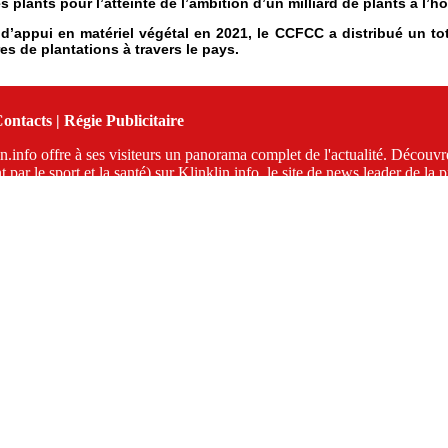
 plants pour l’atteinte de l’ambition d’un milliard de plants à l’h
appui en matériel végétal en 2021, le CCFCC a distribué un tota
s de plantations à travers le pays.
ontacts
|
Régie Publicitaire
n.info offre à ses visiteurs un panorama complet de l'actualité. Découvre
 par le sport et la santé) sur Klinklin.info, le site de news leader de la p