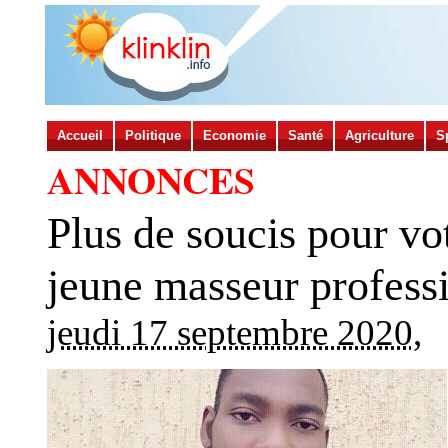
Accueil
Politique
Economie
Santé
Agriculture
S
ANNONCES
Plus de soucis pour vo
jeune masseur professi
jeudi 17 septembre 2020
,