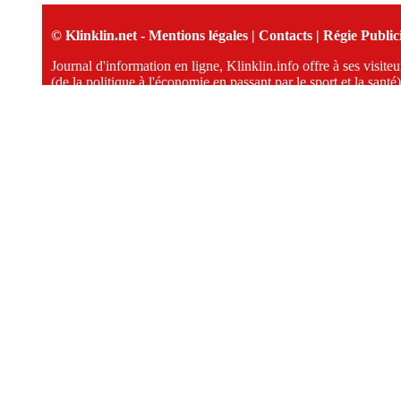
© Klinklin.net -
Mentions légales
|
Contacts
|
Régie Publici
Journal d'information en ligne, Klinklin.info offre à ses visit
(de la politique à l'économie en passant par le sport et la santé