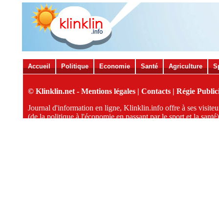
Accueil
Politique
Economie
Santé
Agriculture
S
© Klinklin.net -
Mentions légales
|
Contacts
|
Régie Publici
Journal d'information en ligne, Klinklin.info offre à ses visit
(de la politique à l'économie en passant par le sport et la santé