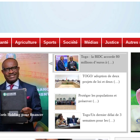
anté
Agriculture
Sports
Société
Médias
Justice
Autres 
Togo : la BIDC accorde 80
millions d’euros à (…)
TOGO/ adoption de deux
projets de loi et deux (…)
Protéger les populations et
préserver (…)
Coris Holding pour financer
Togo/Un dernier délai de 3
semaines pour les (…)