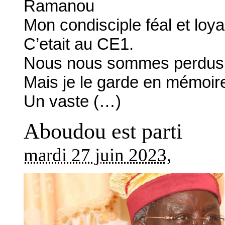
Ramanou
Mon condisciple féal et loya
C’etait au CE1.
Nous nous sommes perdus 
Mais je le garde en mémoir
Un vaste (…)
Aboudou est parti
mardi 27 juin 2023
,