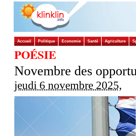
Accueil
Politique
Economie
Santé
Agriculture
S
POÉSIE
Novembre des opportu
jeudi 6 novembre 2025
,