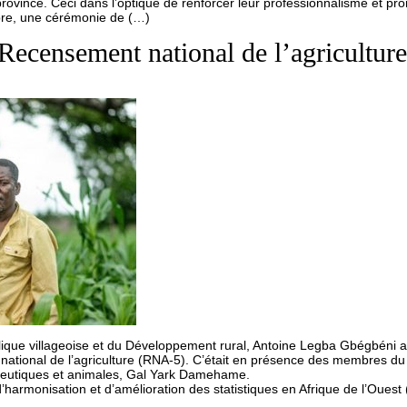
rovince. Ceci dans l’optique de renforcer leur professionnalisme et pr
mbre, une cérémonie de (…)
Recensement national de l’agricultur
ulique villageoise et du Développement rural, Antoine Legba Gbégbéni a o
tional de l’agriculture (RNA-5). C’était en présence des membres du 
ieutiques et animales, Gal Yark Damehame.
t d’harmonisation et d’amélioration des statistiques en Afrique de l’Oue