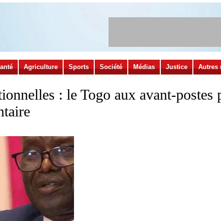
anté
Agriculture
Sports
Société
Médias
Justice
Autres 
tionnelles : le Togo aux avant-postes
ntaire