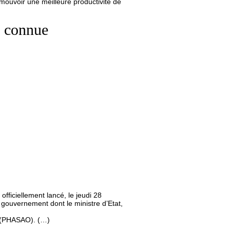
omouvoir une meilleure productivité de
e connue
fficiellement lancé, le jeudi 28
gouvernement dont le ministre d’Etat,
st (PHASAO). (…)